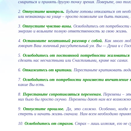
смириться и принять другую точку зрения. Поверьте, оно тог
2.
Отпустите контроль.
Будьте готовы отказаться от необх
или незнакомцы на улице – просто позвольте им быть такими, к
3.
Отпустите чувство вины.
Освободитесь от потребности о
энергию и возьмите полную ответственность за свою жизнь.
4.
Остановите негативный разговор с собой.
Как много люд
говорит Ваш логичный рассудительный ум. Вы — Душа и с Госп
5.
Освободитесь от постоянной потребности жаловаться
сделать нас несчастными или Счастливыми, кроме нас самих.
6.
Откажитесь от критики.
Перестаньте критиковать люде
7.
Освободитесь от потребности произвести впечатление н
какие Вы есть.
8.
Перестаньте сопротивляться переменам.
Перемены – это
них было бы просто скучно. Перемены дают нам все возможно
9.
Отпустите прошлое.
Да, это сложно. Особенно, когда 
стереть и начать жизнь сначала. Нам всем необходимо принят
10.
Освободитесь от страхов.
Страх – лишь иллюзия, его не 