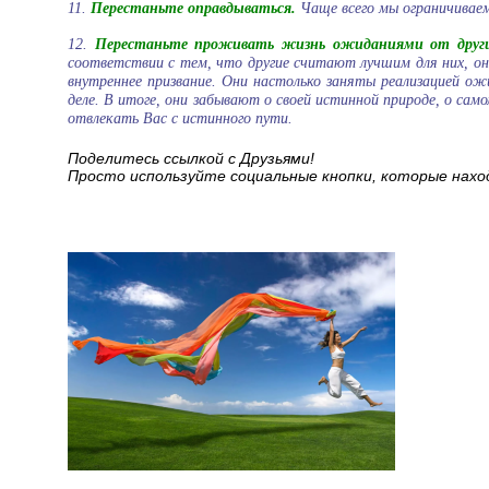
11.
Перестаньте оправдываться.
Чаще всего мы ограничиваем
12.
Перестаньте проживать жизнь ожиданиями от други
соответствии с тем, что другие считают лучшим для них, он
внутреннее призвание. Они настолько заняты реализацией о
деле. В итоге, они забывают о своей истинной природе, о сам
отвлекать Вас с истинного пути.
Поделитесь ссылкой с Друзьями!
Просто используйте социальные кнопки, которые нах