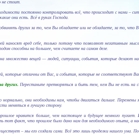
о не стоит.
одимости постоянно контролировать всё, что происходит с нами – ситуа
акие они есть. Всё в руках Господа.
бвинять других за то, чем Вы обладаете или не обладаете, за то, что 
ей наносят вред себе, только потому что позволяют негативным мысл
одом способны на большее, чем считаете на самом деле.
на множество вещей — людей, ситуации, события, которые делают на
й, которые отличны от Вас, и события, которые не соответствуют Ва
а других.
Перестаньте претворяться и быть тем, кем Вы не есть на с
 нормально, они необходимы нам, чтобы двигаться дальше. Перемены 
сти меняться в лучшую сторону.
прошлое нравится больше, чем настоящее и будущее немного пугает
ь тот факт, что прошлое было дано нам для необходимого опыта, а наст
существует – мы его создали сами. Всё это лишь проделки нашего ума. П