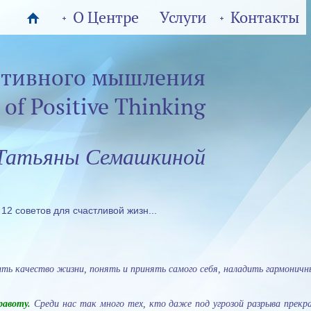
1
О Центре
Услуги
Контакты
итивного мышления
 of Positive Thinking
Татьяны Семашкиной
12 советов для счастливой жизн...
шить качество жизни, понять и принять самого себя, наладить гармон
равоту.
Среди нас так много тех, кто даже под угрозой разрыва прекр